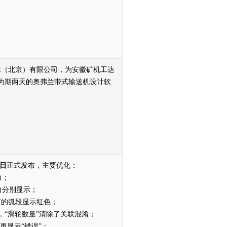
兰技术（北京）有限公司，为安徽矿机工达
为期两天的奥弗兰带式输送机设计软
8日
正式发布，主要优化：
力；
力分别显示；
滚筒的弧段显示红色；
方，“滑轮数量”清除了关联混淆；
不再显示“错误”；